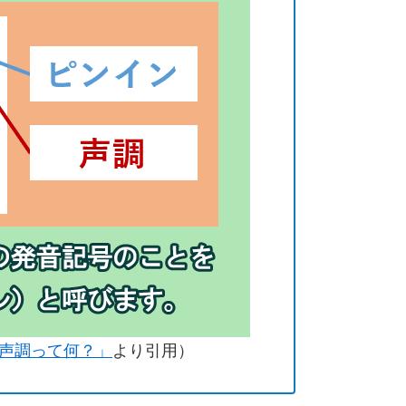
声調って何？」
より引用）