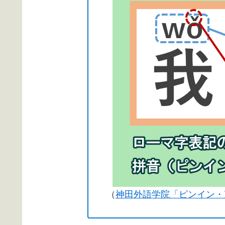
（
神田外語学院「ピンイン・