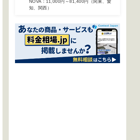
NOVA：11,000円～81,400円（関東、愛
知、関西）
B-Chinese：65,340円～451,000円（東
京）
JCKアカデミー：9,702円～91,476円
（東京、島根）
GINZ：39,600円～316,080円（東京）
CC LESSON：6,930円～33,000円（オ
ンライン限定）
中国語会話スクールの料金一覧・比較
表 まとめ
中国語会話スクールの選び方
無料体験レッスン
資格取得コースもある
オンラインレッスンができる