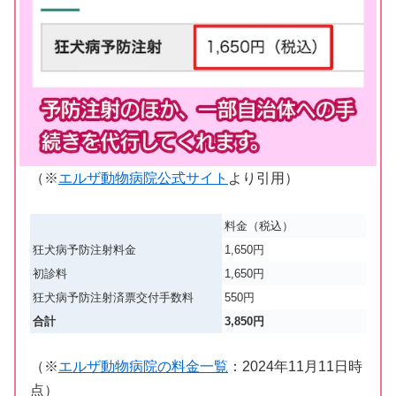
（※
エルザ動物病院公式サイト
より引用）
料金（税込）
狂犬病予防注射料金
1,650円
初診料
1,650円
狂犬病予防注射済票交付手数料
550円
合計
3,850円
（※
エルザ動物病院の料金一覧
：
2024
年
11
月
11
日時
点）