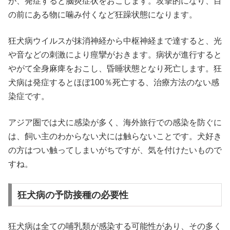
が、発症すると脳炎症状をおこします。攻撃的になり、目
の前にある物に噛み付くなど狂躁状態になります。
狂犬病ウイルスが抹消神経から中枢神経まで達すると、光
や音などの刺激により痙攣がおきます。病状が進行すると
やがて全身麻痺をおこし、昏睡状態となり死亡します。狂
犬病は発症するとほぼ100％死亡する、治療方法のない感
染症です。
アジア圏では犬に感染が多く、海外旅行での感染を防ぐに
は、飼い主のわからない犬には触らないことです。犬好き
の方はつい触ってしまいがちですが、気を付けたいもので
すね。
狂犬病の予防接種の必要性
狂犬病は全ての哺乳類が感染する可能性があり、その多く