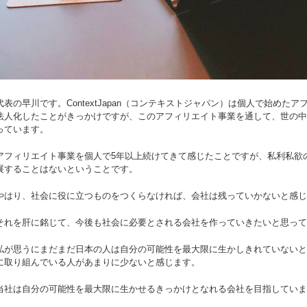
代表の早川です。ContextJapan（コンテキストジャパン）は個人で始めた
法人化したことがきっかけですが、このアフィリエイト事業を通して、世の中
っています。
アフィリエイト事業を個人で5年以上続けてきて感じたことですが、私利私欲
展することはないということです。
やはり、社会に役に立つものをつくらなければ、会社は残っていかないと感じ
それを肝に銘じて、今後も社会に必要とされる会社を作っていきたいと思って
私が思うにまだまだ日本の人は自分の可能性を最大限に生かしきれていないと
に取り組んでいる人があまりに少ないと感じます。
当社は自分の可能性を最大限に生かせるきっかけとなれる会社を目指していま