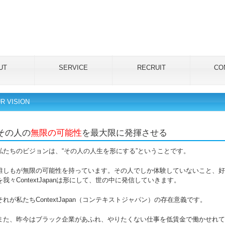
UT
SERVICE
RECRUIT
CO
R VISION
その人の
無限の可能性
を最大限に発揮させる
私たちのビジョンは、“その人の人生を形にする”ということです。
誰しもが無限の可能性を持っています。その人でしか体験していないこと、好
を我々ContextJapanは形にして、世の中に発信していきます。
それが私たちContextJapan（コンテキストジャパン）の存在意義です。
また、昨今はブラック企業があふれ、やりたくない仕事を低賃金で働かせれて