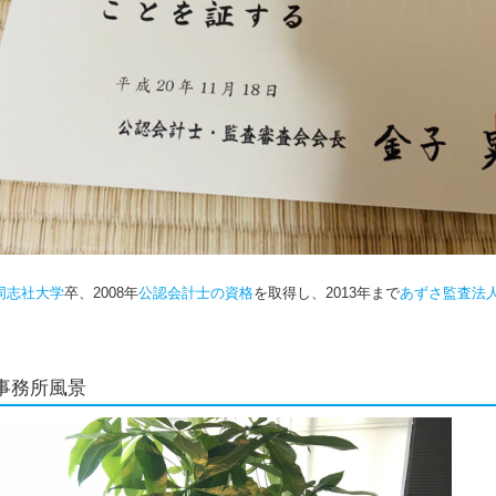
同志社大学
卒、2008年
公認会計士の資格
を取得し、2013年まで
あずさ監査法
事務所風景