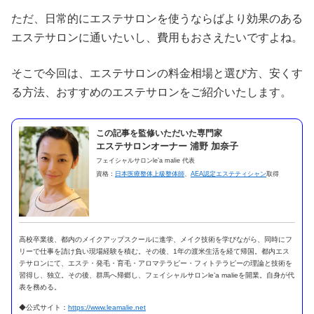
ただ、日常的にエステサロンを使うならばより効果のある
エステサロンに通いたいし、費用もおさえたいですよね。
そこで今回は、エステサロンの料金相場と選び方、安くす
る方法、おすすめのエステサロンをご紹介いたします。
この記事を監修いただいた専門家
エステサロンオーナー 浦野 加奈子
フェイシャルサロンle’a malie 代表
資格：
日本医療整体上級整体師
、
AEA認定エステティシャン
取得
高校卒業後、都内のメイクアップスクールに進学、メイク技術を学びながら、同時にフ
リーで仕事を請け負い現場経験を積む。その後、1年の渡米生活を経て帰国。都内エス
テサロンにて、エステ・発毛・育毛・アロマテラピー・フィトテラピーの理論と技術を
習得し、独立。その後、群馬へ帰郷し、フェイシャルサロンle’a malieを開業。自身が代
表を務める。
◆公式サイト：
https://www.leamalie.net