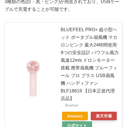
3種類の色(白・黒・ピンク)が用意されており、USBケー
ブルで充電することが可能です。
BLUEFEEL PRO+ 超小型ヘ
ッド ポータブル扇風機 マカ
ロンピンク 最大24時間使用
9つの安全設計 パワフル風力
風速12m/s ドロンモーター
搭載 携帯扇風機 ブルーフィ
ール プロ プラス USB扇風
機 ハンディファン
BLF18619 【日本正規代理
店品】
Bluefeel
Amazon
楽天市場
公式サイト