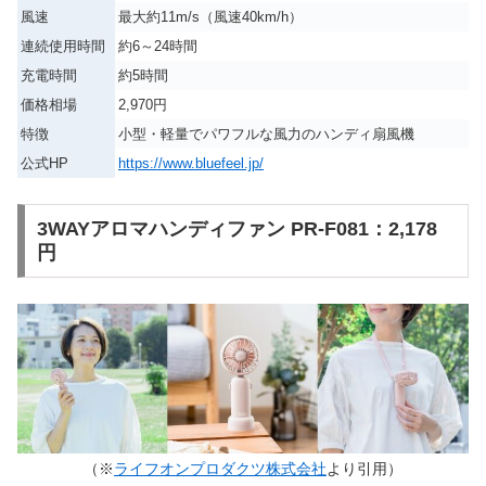
風速
最大約11m/s（風速40km/h）
連続使用時間
約6～24時間
充電時間
約5時間
価格相場
2,970円
特徴
小型・軽量でパワフルな風力のハンディ扇風機
公式HP
https://www.bluefeel.jp/
3WAYアロマハンディファン PR-F081：2,178
円
（※
ライフオンプロダクツ株式会社
より引用）