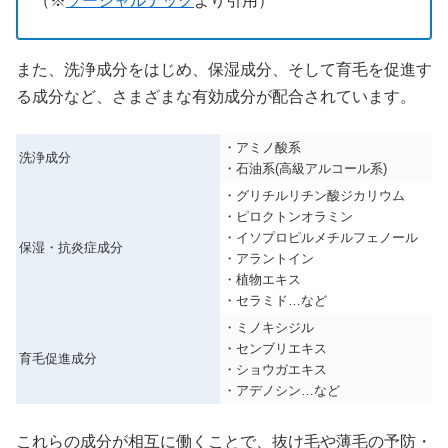
（※
ソーシャルテック
より引用）
また、洗浄成分をはじめ、保湿成分、そして育毛を促進す
る成分など、さまざまな有効成分が配合されています。
・アミノ酸系
洗浄成分
・石油系(高級アルコール系)
・グリチルリチン酸ジカリウム
・ピロクトンオラミン
・イソプロピルメチルフェノール
保湿・抗炎症成分
・アラントイン
・植物エキス
・セラミド…など
・ミノキシジル
・センブリエキス
育毛促進成分
・ショウガエキス
・アデノシン…など
これらの成分が相互に働くことで、抜け毛や薄毛の予防・