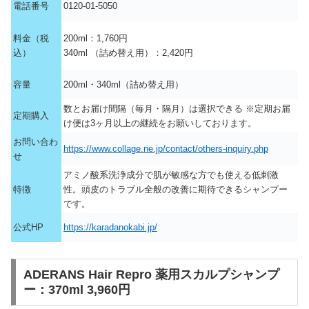
電話番号
0120-01-5050
料金（税
200ml：1,760円
込）
340ml （詰め替え用）：2,420円
容量
200ml・340ml（詰め替え用）
数とお届け間隔（毎月・隔月）は選択できる ※定期お届
定期購入
け便は3ヶ月以上の継続をお願いしております。
お問い合わ
https://www.collage.ne.jp/contact/others-inquiry.php
せ
アミノ酸系洗浄成分で肌が敏感な方でも使える低刺激
特徴
性。頭皮のトラブル全般の改善に期待できるシャンプー
です。
公式HP
https://karadanokabi.jp/
ADERANS Hair Repro 薬用スカルプシャンプ
ー：370ml 3,960円