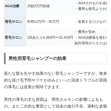
・AGAそのものを改善
AGA治療
月額3万円前後
・費用も植毛よりかは
増毛サロン
年間10万円～30万円
・装着するだけなので
・費用が安め
育毛サロン
1回あたり4,350円〜22,433円
・AGA治療薬を使わな
副作用等のリスクは低
男性用育毛シャンプーの効果
新たな髪を生やす効果のない育毛シャンプーですが、将来
的な抜け毛予防やフケかゆみといった頭皮トラブルが原因
の薄毛には改善が期待できます。
男性の薄毛の主な原因は、男性ホルモンの影響によるも
の。また二次的な要因として頭皮の血行不良、過剰な皮脂