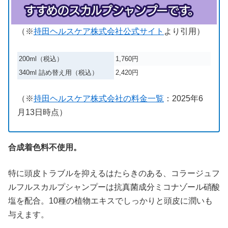
（※
持田ヘルスケア株式会社公式サイト
より引用）
200ml（税込）
1,760円
340ml 詰め替え用（税込）
2,420円
（※
持田ヘルスケア株式会社の料金一覧
：
2025
年
6
月
13
日時点）
合成着色料不使用。
特に頭皮トラブルを抑えるはたらきのある、コラージュフ
ルフルスカルプシャンプーは抗真菌成分ミコナゾール硝酸
塩を配合。10種の植物エキスでしっかりと頭皮に潤いも
与えます。