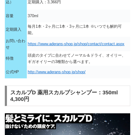
込）
定期購入：3,366円
容量
370ml
毎月1本・2ヶ月に1本・3ヶ月に1本 ※いつでも解約可
定期購入
能。
お問い合わ
https://www.aderans-shop.jp/shop/contact/contact.aspx
せ
頭皮のタイプに合わせてノーマル＆ドライ、オイリー、
特徴
ギガオイリーの3種類から選べます。
公式HP
http://www.aderans-shop.jp/shop/
スカルプD 薬用スカルプシャンプー：350ml
4,300円