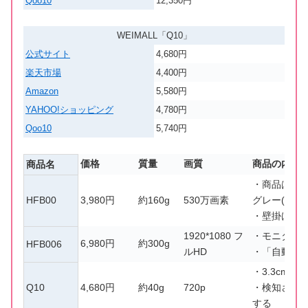
Qoo10
12,350円
WEIMALL「Q10」
公式サイト
4,680円
楽天市場
4,400円
Amazon
5,580円
YAHOO!ショッピング
4,780円
Qoo10
5,740円
価格
質量
画質
商品の内容
商品名
・商品はホワ
HFB00
3,980円
約160g
530万画素
グレー(5G
・壁掛けや
1920*1080 フ
・モニター
6,980
円
約
300
g
HFB006
ルHD
・「自動追
・3.3cm
Q10
4,680
円
約
40g
720p
・検知され
する